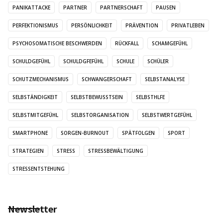
PANIKATTACKE
PARTNER
PARTNERSCHAFT
PAUSEN
PERFEKTIONISMUS
PERSÖNLICHKEIT
PRÄVENTION
PRIVATLEBEN
PSYCHOSOMATISCHE BESCHWERDEN
RÜCKFALL
SCHAMGEFÜHL
SCHULDGEFÜHL
SCHULDGFEFÜHL
SCHULE
SCHÜLER
SCHUTZMECHANISMUS
SCHWANGERSCHAFT
SELBSTANALYSE
SELBSTÄNDIGKEIT
SELBSTBEWUSSTSEIN
SELBSTHLFE
SELBSTMITGEFÜHL
SELBSTORGANISATION
SELBSTWERTGEFÜHL
SMARTPHONE
SORGEN-BURNOUT
SPÄTFOLGEN
SPORT
STRATEGIEN
STRESS
STRESSBEWÄLTIGUNG
STRESSENTSTEHUNG
Newsletter