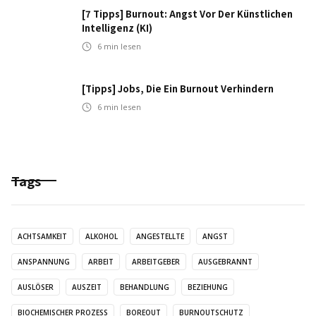
[7 Tipps] Burnout: Angst Vor Der Künstlichen
Intelligenz (KI)
6
min lesen
[Tipps] Jobs, Die Ein Burnout Verhindern
6
min lesen
Tags
ACHTSAMKEIT
ALKOHOL
ANGESTELLTE
ANGST
ANSPANNUNG
ARBEIT
ARBEITGEBER
AUSGEBRANNT
AUSLÖSER
AUSZEIT
BEHANDLUNG
BEZIEHUNG
BIOCHEMISCHER PROZESS
BOREOUT
BURNOUTSCHUTZ