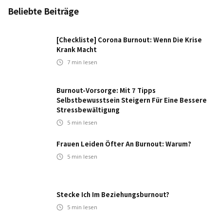
Beliebte Beiträge
[Checkliste] Corona Burnout: Wenn Die Krise
Krank Macht
7
min lesen
Burnout-Vorsorge: Mit 7 Tipps
Selbstbewusstsein Steigern Für Eine Bessere
Stressbewältigung
5
min lesen
Frauen Leiden Öfter An Burnout: Warum?
5
min lesen
Stecke Ich Im Beziehungsburnout?
5
min lesen