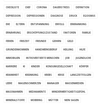
CHECKLISTE
CHEF
CORONA
DAUERSTRESS
DEFINITION
DEPRESSION
DEPRESSIONEN
DIAGNOSE
DRUCK
EGOISMUS
EHE
ELTERN
ENTSPANNUNG
ERFOLG
ERKRANKUNG
ERNÄHRUNG
ERSCHÖPFUNGSZUSTAND
FAKTOREN
FAMILIE
FERIEN
FREIZEIT
FREUNDE
GEHIRN
GELD
GRUNDEINKOMMEN
HANDWERKSBERUF
HEILUNG
HILFE
IMMOBILIEN
INTROVERTIERTE MENSCHEN
JOB
JUGENDLICHE
KARRIERE
KI
KINDER
KONSUMGESELLSCHAFT
KÖRPER
KRANKHEIT
KRÄNKUNG
KREBS
KRISE
LANGZEITFOLGEN
LEERE
MAGENSCHMERZEN
MANAGER
MASSENMEDIEN
MASSNAHMEN
MEDIKAMENTE
MINDERWERTIGKEITSGEFÜHL
MINERALSTOFFE
MOBBING
MÜTTER
NEIN SAGEN